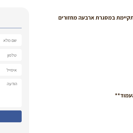
דת לגילאי 6 ועד כיתה ז', ומתקיימת במסגרת ארבעה מחזורים
עמוד**