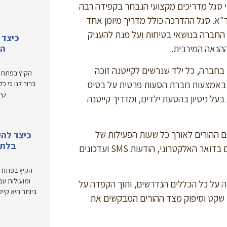
י סגל מדריכים מקצועי הנבחר בקפידה רבה
"א. סגל ההדרכה כולל מדריך מיומן אחד
של החברה בנושאי בטיחות ועל מנת להעניק
כיצד 
המ
ההנאה המירבית.
חברה, כל ילד שנרשים לקייטנה זוכה
הקיץ בפתח ו
ה באמצעות חברת הסעות פרטית על בסיס
ברור לנו כי כ
קי
בעל ניסיון בהסעת ילדים, ומדריך קייטנה
ם ההורים לאורך כל שעות הפעילות של
כיצד להע
בלתי
הקייטנה ועל פי הצורך. הקשר מבוצע על בסיס עדכונים הנשלחים בדואר האלקטרוני, הודעות SMS ועדכונים
הקיץ בפתח ו
ומועילות עב
דה על כל הכללים הנדרשים, ותוך הקפדה על
ביותר היא קיי
ש שקט וסיפוק מצד ההורים המבקשים את