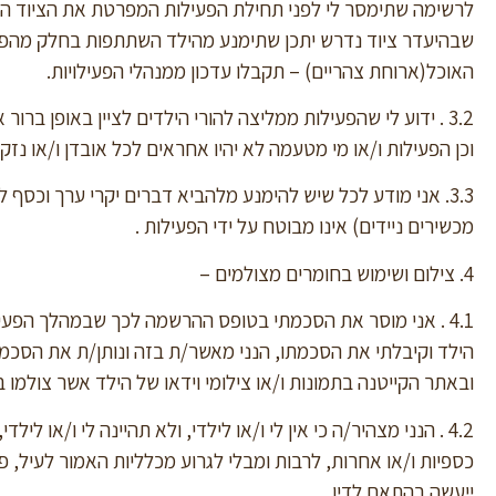
לרשימה שתימסר לי לפני תחילת הפעילות המפרטת את הציוד הדרוש
שבהיעדר ציוד נדרש יתכן שתימנע מהילד השתתפות בחלק מהפעילו
האוכל(ארוחת צהריים) – תקבלו עדכון ממנהלי הפעילויות.
3.2 . ידוע לי שהפעילות ממליצה להורי הילדים לציין באופן ברו
וכן הפעילות ו/או מי מטעמה לא יהיו אחראים לכל אובדן ו/או נזק 
3.3. אני מודע לכל שיש להימנע מלהביא דברים יקרי ערך וכסף ל
מכשירים ניידים) אינו מבוטח על ידי הפעילות .
4. צילום ושימוש בחומרים מצולמים –
4.1 . אני מוסר את הסכמתי בטופס ההרשמה לכך שבמהלך הפעי
הילד וקיבלתי את הסכמתו, הנני מאשר/ת בזה ונותן/ת את הסכמת
ובאתר הקייטנה בתמונות ו/או צילומי וידאו של הילד אשר צולמו 
4.2 . הנני מצהיר/ה כי אין לי ו/או לילדי, ולא תהיינה לי ו/או ליל
כספיות ו/או אחרות, לרבות ומבלי לגרוע מכלליות האמור לעיל, פי
ייעשה בהתאם לדין .