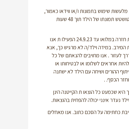
מלעשות שימוש בתמונות ו/או ווידאו כאמור,
וככל שיש בידי הקייטנה להסירם יוסרו התמונות ו/או הווידאו או תטושטש תמונתו של הילד תוך 48 שעות
5. ניתן לבטל את הרישום ולקבל את הכסף ששולם עבור הפעילות חזרה במלואו עד 24.9.23 הפעילו ת אנו
 המירב. במידה וילד/ה לא מרגיש כך, אנא
רך לעזור . אנו מחויבים להנאתם של כל
היות אחראים לשלומו או לבטיחותו או
תוף ההורים ושיחה עם הילד לא ישתנה
זר הכסף. .
ך היא שכמעט כל הוצאו ת הקייטנה הינן
לד נעדר אינני יכולה להפחית בהוצאות.
יבת כחתימה על הסכם כתוב. אנו מאחלים