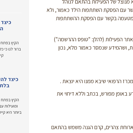
א מנוצל של הפעילות בהתאם לנוהל
קשר עם הפסקת השתתפות הילד כאמור, ולא
 מי מטעמה בקשר עם הפסקת ההשתתפות
כיצד 
המ
באתר הפעילות (להלן: "טופס ההרשמה")
הקיץ בפתח ו
ת, ושהמידע שנמסר כאמור מלא, נכון
ברור לנו כי כ
קי
כיצד להע
בלתי
דע באופן מפורש, בכתב וללא דיחוי את
הקיץ בפתח ו
ומועילות עב
ביותר היא קיי
שר וארוחת צהרים, קרם הגנה משמש בהתאם